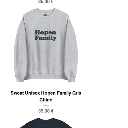
Prix
35,00 €
Sweat Unisex Hopen Family Gris
Chiné
Prix
35,00 €