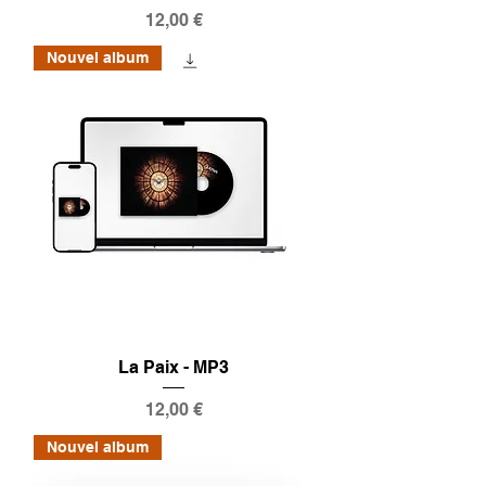
Prix
12,00 €
Nouvel album
La Paix - MP3
Prix
12,00 €
Nouvel album