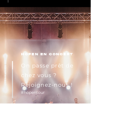
HOPEN EN CONCERT
On passe
prêt
de
chez vous ?
Rejoignez-nous !
#hopentour
Seul, en famille, entre amis,
parents, enfants, grands-
parents...